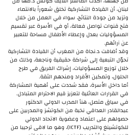
من جهتها، أكدت الماستر اللايف كوتش د.مها من
لبنان، أن القيادة التشاركية تخلق شعوراً بالانتماء
وتزيد من جودة النتائج، سواء في العمل من خلال
فتح قنوات تواصل فعالة، أو في الأسرة عبر تقسيم
المسؤوليات بعدل وإعطاء الأطفال مساحة للتعبير
عن آرائهم.
وقد أضافت د.نجاة من المغرب أن القيادة التشاركية
تحوّل التبعية إلى شراكة حقيقية وناجعة، وذلك من
خلال توزيع المسؤوليات، إشراك الفريق في طرح
الحلول، وتمكين الأفراد ومنحهم الثقة.
أما داخل الأسرة، فقد شددت على أهمية المشاركة
في القرارات العائلية لتعزيز قيم الاحترام المتبادل.
في سياق متصل، هنأ المدرب الدولي الدكتور
عبدالقادر العداقي نخبة من الكوتشز والمدربين على
حصولهم على اعتماد وعضوية الاتحاد الدولي
للكوتشينغ والتدريب (ICTF)، وهو ما لاقى ترحيبا من