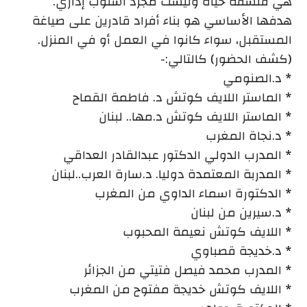
هي فلسفة حياة وليست مجرد أسلوب إداري.
هدفها الأساسي هو بناء أفراد قادرين على صياغة
المستقبل، سواء كانوا في العمل أو في المنزل.
(كشف الحضور) كالتالي:-
* د.الصنومي
* الماستر اللايف كوتش د. فاطمة القماح
* الماستر اللايف كوتش د.مها.. لبنان
* د.نجاة المغرب
* المدرب الدولي الدكتور عبدالقادر العداقي
* المدربة المعتمدة دوليا. د.سارة العرب..لبنان
* الدكتورة اسماء الداوي من المغرب
* د.سيرين من لبنان
* اللايف كوتش نعيمة المحبوب
* د.خديجة قصباوي
* المدرب محمد فيصل فتيتي من الجزائر
* اللايف كوتش خديجة مفتوح من المغرب