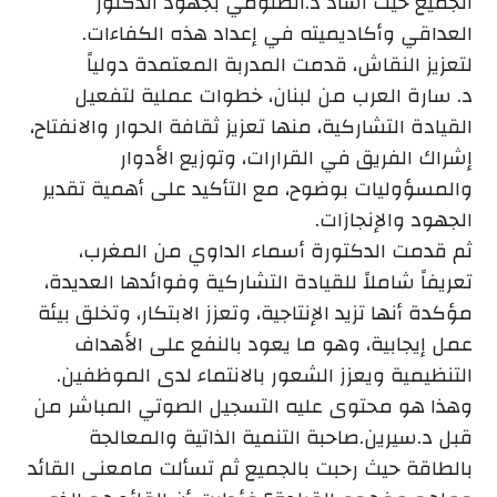
الجميع حيث أشاد د.الصنومي بجهود الدكتور
العداقي وأكاديميته في إعداد هذه الكفاءات.
لتعزيز النقاش، قدمت المدربة المعتمدة دولياً
د. سارة العرب من لبنان، خطوات عملية لتفعيل
القيادة التشاركية، منها تعزيز ثقافة الحوار والانفتاح،
إشراك الفريق في القرارات، وتوزيع الأدوار
والمسؤوليات بوضوح، مع التأكيد على أهمية تقدير
الجهود والإنجازات.
ثم قدمت الدكتورة أسماء الداوي من المغرب،
تعريفاً شاملاً للقيادة التشاركية وفوائدها العديدة،
مؤكدة أنها تزيد الإنتاجية، وتعزز الابتكار، وتخلق بيئة
عمل إيجابية، وهو ما يعود بالنفع على الأهداف
التنظيمية ويعزز الشعور بالانتماء لدى الموظفين.
وهذا هو محتوى عليه التسجيل الصوتي المباشر من
قبل د.سيرين.صاحبة التنمية الذاتية والمعالجة
بالطاقة حيث رحبت بالجميع ثم تسألت مامعنى القائد