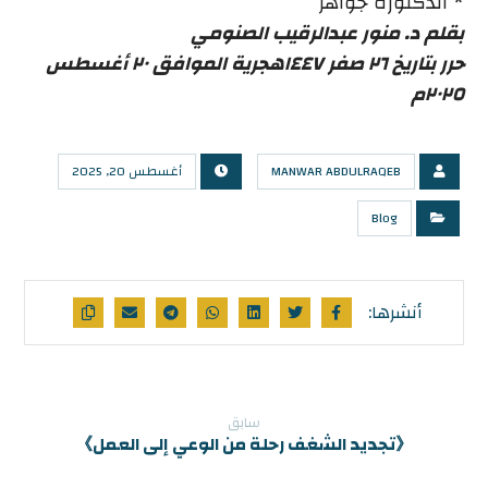
* الدكتورة جواهر
بقلم د. منور عبدالرقيب الصنومي
حرر بتاريخ ٢٦ صفر ١٤٤٧هجرية الموافق ٢٠ أغسطس
٢٠٢٥م
MANWAR ABDULRAQEB
أغسطس 20, 2025
Blog
سابق
《تجديد الشغف رحلة من الوعي إلى العمل》