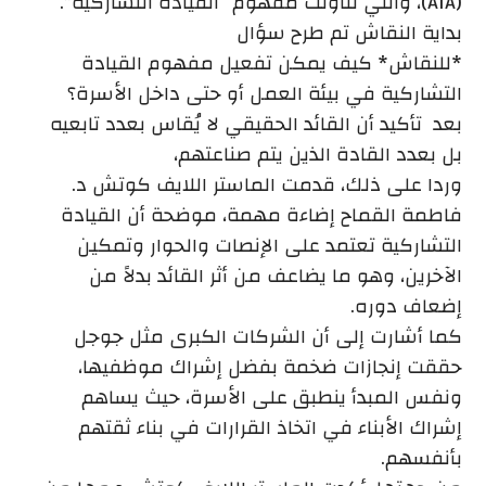
(AIA)، والتي تناولت مفهوم “القيادة التشاركية”.
بداية النقاش تم طرح سؤال
*للنقاش* كيف يمكن تفعيل مفهوم القيادة
التشاركية في بيئة العمل أو حتى داخل الأسرة؟
بعد تأكيد أن القائد الحقيقي لا يُقاس بعدد تابعيه
بل بعدد القادة الذين يتم صناعتهم،
وردا على ذلك، قدمت الماستر اللايف كوتش د.
فاطمة القماح إضاءة مهمة، موضحة أن القيادة
التشاركية تعتمد على الإنصات والحوار وتمكين
الآخرين، وهو ما يضاعف من أثر القائد بدلاً من
إضعاف دوره.
كما أشارت إلى أن الشركات الكبرى مثل جوجل
حققت إنجازات ضخمة بفضل إشراك موظفيها،
ونفس المبدأ ينطبق على الأسرة، حيث يساهم
إشراك الأبناء في اتخاذ القرارات في بناء ثقتهم
بأنفسهم.