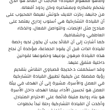
وماهو مفهوم القيادة؟ فأجابت أن القائد هو الذي
يتحكم بافكاره وبمشاعره وكل ردود أفعاله.
من جانبها، ركزت اللايف كوتش نعيمة المحبوب على
أن القيادة التشاركية هي أسلوب إداري يعتمد على
مبادئ مثل الإنصات، والتواصل الفعال، والذكاء
العاطفي، والشفافية.
كما أشارت إلى أن القائد يجب أن يكون لديه رخصة
لقيادة الذات قبل أن يقود الجماعة، مؤكدة أن نجاح
هذه القيادة مرهون بوعيها وخضوعها لقوانين
داخلية متفق عليها.
وقد استكملت د.خديجة قصباوي النقاش بتقديم
رؤية مفصلة عن كيفية تطبيق القيادة التشاركية
في العمل والأسرة، مشيرة إلى أن الهدف في بيئة
العمل هو تحسين الأداء، بينما الهدف داخل الأسرة
هو بناء روابط متينة قائمة على الاحترام المتبادل.
وأكدت أن القيادة التشاركية رحلة تبدأ بخطوات