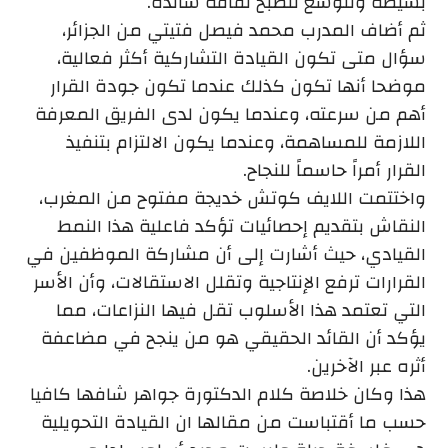
بسيطة وتتوسع لتصبح ثقافة سائدة.
ثم أضاف المدرب محمد فيصل فتيتي من الجزائر،
سؤال متى تكون القيادة التشاركية أكثر فعالية،
موضحا أنها تكون كذلك عندما تكون جودة القرار
أهم من سرعته، وعندما يكون لدى الفريق المعرفة
اللازمة للمساهمة، وعندما يكون الالتزام بتنفيذ
القرار أمراً حاسماً للنجاح.
واختتمت اللايف كوتش خديجة مفتوح من المغرب،
النقاش بتقديم إحصائيات تؤكد فاعلية هذا النمط
القيادي، حيث أشارت إلى أن مشاركة الموظفين في
القرارات ترفع الإنتاجية وتقلل الاستقالات، وأن الأسر
التي تعتمد هذا الأسلوب تقل فيها النزاعات، مما
يؤكد أن القائد الحقيقي هو من ينجح في مضاعفة
أثره عبر الآخرين.
هذا وكان خلاصة كلام الدكتورة جواهر شافها كافيا
حسب ما أقتباست من مقالها ان القيادة التحويلية