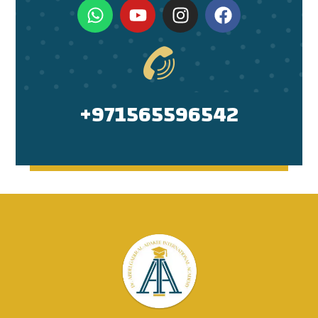
971565596542+