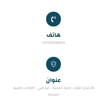
هاتف
971565596542+
عنوان
26 شارع الهَاَم - وسط المدينة - أبو ظبي - الإمارات العربية
المتحدة