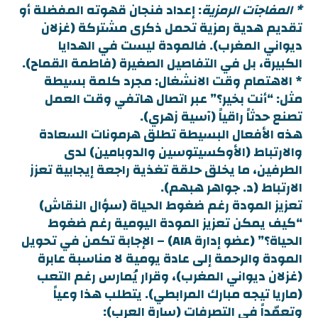
* المفاجآت الرمزية
: إعداد فنجان قهوته المفضلة أو
تقديم هدية رمزية تحمل ذكرى مشتركة (غزلان
ديواني المغرب). فالمودة ليست في الهدايا
الكبيرة، بل في التفاصيل الصغيرة (فاطمة القماح).
* الاهتمام وقت الانشغال
: مجرد كلمة بسيطة
مثل: “أنت بخير؟” عبر اتصال هاتفي وقت العمل
تصنع حدثاً راقياً (آسية زهري).
هذه الأفعال البسيطة تطلق هرمونات السعادة
والارتباط (الأوكسيتوسين والدوبامين) لدى
الطرفين، ما يخلق حلقة تغذية راجعة إيجابية تعزز
الارتباط (د. جواهر هبهم).
تعزيز المودة رغم ضغوط الحياة (سؤال النقاش)
“كيف يمكن تعزيز المودة اليومية رغم ضغوط
الحياة؟” (عضو إدارة AIA) – الإجابة تكمن في تحويل
المودة والرحمة إلى عادة يومية لا مناسبة عابرة
(غزلان ديواني المغرب)، وقرار يُمارس رغم التعب
(ماريا تيجه مبارك المرابطي). يتطلب هذا وعياً
وتعمّداً في التصرفات (سارة العرب):