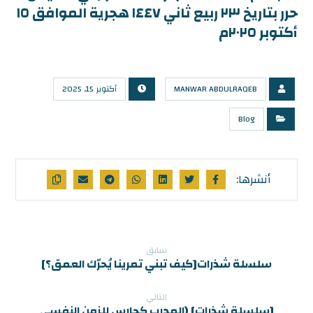
حرر بتاريخ ٢٣ ربيع ثاني ١٤٤٧ هجرية الموافق ١٥
أكتوبر ٢٠٢٥م
MANWAR ABDULRAQEB
أكتوبر 15, 2025
Blog
سابق
سلسلة شذرات[كيف تبني تمرينا يُحرّك العمق؟]
التالي
[سلسلة شذرات] (المدرب كحارس للزمن النفسي