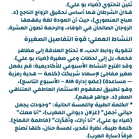
تَلين لتحتوي (ضياء بو علي).
هذان الشرطان هما أساس تحقيق الزواج الناجح (د.
صباح المنصوري)، حيث أن المودة لغة يفهمها
الزوجان الصالحان في الوفاء، والرحمة تصون العشرة.
النشاط العملي: قوة التفاصيل الصغيرة
لتقوية روابط الحب، لا تحتاج العلاقة إلى مظاهر
فخمة، بل إلى لحظات وعي صغيرة (ضياء بو علي).
وقد اقترح النشاط الأسبوعي للأكاديمية: قم بفعل
صغير مفاجئ لإسعاد شريكك (كلمة — هدية رمزية
— مساعدة) (عضو إدارة AIA – الأسبوع التاسع)،
وهو تطبيق لمفهوم الاستثمار العاطفي المتناهي
الصغر (د. جواهر هبهم).
* الكلمة الطيبة واللمسة الحانية
: “وجودك يجعل
حياتي أجمل” (غزلان ديواني المغرب)، “أنا معك”
(ضياء بو علي)، “أنا أراك، وأقدّرك” (فاطمة القماح).
كلمة طيبة، نظرة تقدير، لمسة حنان، كلها تصنع
فرقاً (سارة العرب).