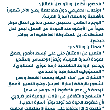
* الحضور الكامل والتواصل الفعّال:
* الإنصات الحقيقي دون مقاطعة يمنح الآخر شعوراً
بالأهمية والانتماء (سارة العرب).
* الوجود الكامل: تخصيص خمس دقائق اتصال مركز
بعيداً عن الأجهزة عند العودة من العمل، ليس لحل
المشكلات، بل للمشاركة العاطفية (د. جواهر
هبهم).
* الامتنان والتقدير:
* التعبير عن الامتنان حتى على أبسط الأمور يعمق
المودة (سارة العرب)، ويُعزز الإحساس بالتقدير
ويدعم الروابط العاطفية (رشا فوزي المغلاوي).
* المسؤولية التشاركية والتسامح:
* التشارك في أعباء الحياة يخفف الضغط ويعزز
الشعور بالرفقة (سارة العرب)، وهو التعبير الأعمق
للرحمة في عصر الضغوط (د. جواهر هبهم).
* التسامح والتغافل عن الزلات اليومية أمر ضروري
لأن ضغوط الحياة قد تولد توتراً (سارة العرب).
* قاعدة 5:1: الحفاظ على نسبة 5 تفاعلات إيجابية