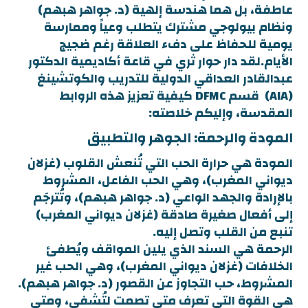
عاطفة، بل هما هندسة إلهية (د. جواهر هبهم)
ونظام بيولوجي مشترك يتطلب وعياً وممارسة
يومية للحفاظ على دفء العلاقة رغم ضجيج
الأيام.لقد دار حوار ثري في قاعة أكاديمية الدكتور
عبدالقادر العداقي الدولية للتدريب والكوتشينغ
(AIA) قسم DFMC كيفية تعزيز هذه الروابط
المقدسة، وإليكم خلاصته:
المودة والرحمة: الجوهر والتطبيق
المودة هي حرارة الحب التي تُنعش القلوب (غزلان
ديواني المغرب)، وهي الحب الفاعل، المشروط
بالإرادة والجهد الواعي (د. جواهر هبهم)، وتُترجَم
إلى أفعال صغيرة صادقة (غزلان ديواني المغرب)
تنبع من القلب وتصل إليه.
الرحمة هي السند الذي يلين المواقف ويُطفئ
الخلافات (غزلان ديواني المغرب)، وهي الحب غير
المشروط، حب التجاوز عن القصور (د. جواهر هبهم).
هي القوة التي تعرف متى تصمت لتُشفي، ومتى