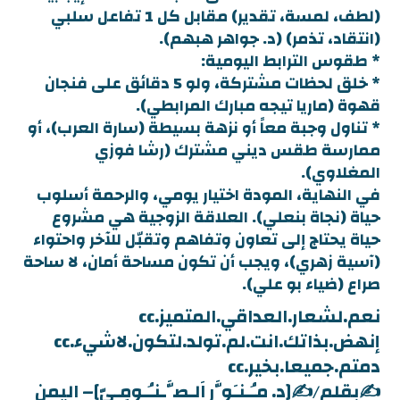
(لطف، لمسة، تقدير) مقابل كل 1 تفاعل سلبي
(انتقاد، تذمر) (د. جواهر هبهم).
* طقوس الترابط اليومية:
* خلق لحظات مشتركة، ولو 5 دقائق على فنجان
قهوة (ماريا تيجه مبارك المرابطي).
* تناول وجبة معاً أو نزهة بسيطة (سارة العرب)، أو
ممارسة طقس ديني مشترك (رشا فوزي
المغلاوي).
في النهاية، المودة اختيار يومي، والرحمة أسلوب
حياة (نجاة بنعلي). العلاقة الزوجية هي مشروع
حياة يحتاج إلى تعاون وتفاهم وتقبّل للآخر واحتواء
(آسية زهري)، ويجب أن تكون مساحة أمان، لا ساحة
صراع (ضياء بو علي).
نعم.لشعار.العداقي.المتميز.cc
إنهض.بذاتك.انت.لم.تولد.لتكون.لاشيء.cc
دمتم.جميعا.بخير.cc
✍بقلم/✍️[د. مـُـنـَوَّر اَلـصَّـنـُـومِـيّ]– اليمن