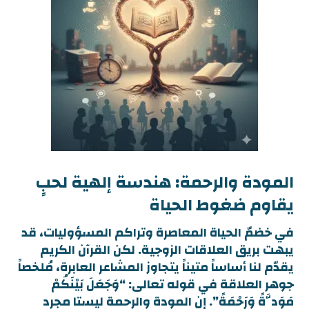
المودة والرحمة: هندسة إلهية لحبٍ
يقاوم ضغوط الحياة
في خضمّ الحياة المعاصرة وتراكم المسؤوليات، قد
يبهت بريق العلاقات الزوجية. لكن القرآن الكريم
يقدّم لنا أساساً متيناً يتجاوز المشاعر العابرة، مُلخصاً
جوهر العلاقة في قوله تعالى: “وَجَعَلَ بَيْنَكُمْ
مَوَدَّةً وَرَحْمَةً”. إن المودة والرحمة ليستا مجرد