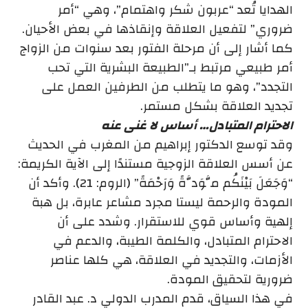
الهدايا تُعد “عربون شكر واهتمام”، وهي “أمر
ضروري” لتفعيل العلاقة وإنقاذها في بعض الأحيان.
كما أشار إلى أن مرحلة الفتور بعد سنوات من الزواج
أمر طبيعي مرتبط بـ”الطبيعة البشرية التي تحب
التجدد”، وهو ما يتطلب من الطرفين العمل على
تجديد العلاقة بشكل مستمر.
الاحترام المتبادل… أساس لا غنى عنه
وقد توسع الدكتور إبراهيم من المغرب في الحديث
عن أسس العلاقة الزوجية مستندًا إلى الآية الكريمة:
“وَجَعَلَ بَيْنَكُم مَّوَدَّةً وَرَحْمَةً” (الروم: 21). وأكد أن
المودة والرحمة ليستا مجرد مشاعر عابرة، بل هبة
إلهية وأساس قوي للاستقرار. وشدد على أن
الاحترام المتبادل، والكلمة الطيبة، والدعم في
الأزمات، والتجديد في العلاقة، هي كلها عناصر
ضرورية لتحقيق المودة.
في هذا السياق، قدم المدرب الدولي د. عبد القادر