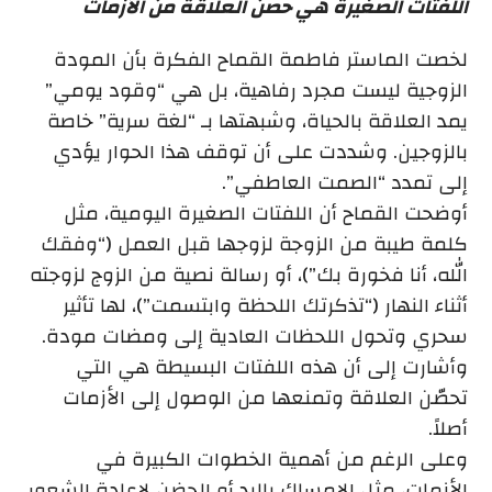
اللفتات الصغيرة هي حصن العلاقة من الأزمات
لخصت الماستر فاطمة القماح الفكرة بأن المودة
الزوجية ليست مجرد رفاهية، بل هي “وقود يومي”
يمد العلاقة بالحياة، وشبهتها بـ “لغة سرية” خاصة
بالزوجين. وشددت على أن توقف هذا الحوار يؤدي
إلى تمدد “الصمت العاطفي”.
أوضحت القماح أن اللفتات الصغيرة اليومية، مثل
كلمة طيبة من الزوجة لزوجها قبل العمل (“وفقك
الله، أنا فخورة بك”)، أو رسالة نصية من الزوج لزوجته
أثناء النهار (“تذكرتك اللحظة وابتسمت”)، لها تأثير
سحري وتحول اللحظات العادية إلى ومضات مودة.
وأشارت إلى أن هذه اللفتات البسيطة هي التي
تحصّن العلاقة وتمنعها من الوصول إلى الأزمات
أصلاً.
وعلى الرغم من أهمية الخطوات الكبيرة في
الأزمات، مثل الإمساك باليد أو الحضن لإعادة الشعور