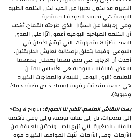
الكبيرة قد تكون تعبيرًا عن الحب، لكن الكلمة الطيبة
اليومية هي تجسيد للمودة المستمرة.
وفي إجابتها عن السؤال الذي طرحته القماح، أكدت
أن الكلمة الصباحية اليومية أعمق أثرًا على المدى
البعيد، نظرًا لاستمراريتها التي ترسّخ الأمان في
اللاوعي. وفيما يتعلق بإمكانية تعايش الطريقتين،
أكدت أن الإجابة هي نعم، فهما يكملان بعضهما
البعض. فاللفتات اليومية هي الأساس المتين
للعلاقة (الري اليومي للنبتة)، والمفاجآت الكبيرة
هي دفعة منعشة وقوية (سماد خاص يضيف جمالاً
وحيوية).
بهذا النقاش الملهم، تتضح لنا الصورة
: الزواج لا يحتاج
إلى معجزات، بل إلى عناية يومية، وإلى وعي بأهمية
اللفتات الصغيرة التي تزرع الحب وتحصّن العلاقة من
الأزمات. وفي الأزمات، تُثبت المواقف الكبيرة قوة