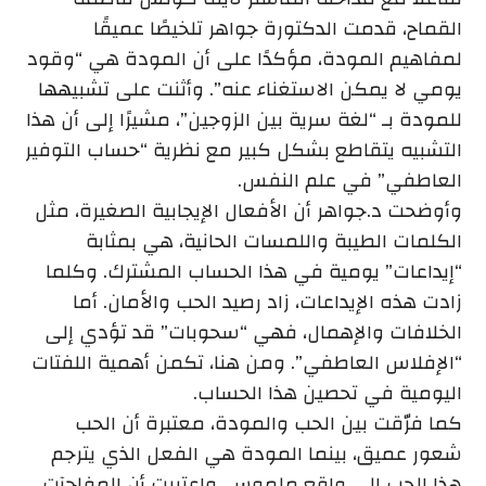
القماح، قدمت الدكتورة جواهر تلخيصًا عميقًا
لمفاهيم المودة، مؤكدًا على أن المودة هي “وقود
يومي لا يمكن الاستغناء عنه”. وأثنت على تشبيهها
للمودة بـ “لغة سرية بين الزوجين”، مشيرًا إلى أن هذا
التشبيه يتقاطع بشكل كبير مع نظرية “حساب التوفير
العاطفي” في علم النفس.
وأوضحت د.جواهر أن الأفعال الإيجابية الصغيرة، مثل
الكلمات الطيبة واللمسات الحانية، هي بمثابة
“إيداعات” يومية في هذا الحساب المشترك. وكلما
زادت هذه الإيداعات، زاد رصيد الحب والأمان. أما
الخلافات والإهمال، فهي “سحوبات” قد تؤدي إلى
“الإفلاس العاطفي”. ومن هنا، تكمن أهمية اللفتات
اليومية في تحصين هذا الحساب.
كما فرّقت بين الحب والمودة، معتبرة أن الحب
شعور عميق، بينما المودة هي الفعل الذي يترجم
هذا الحب إلى واقع ملموس. واعتبرت أن المفاجآت