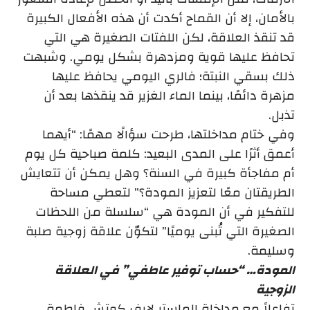
بالأمان، إلا أن القماح أكدت أن هذه الأفعال الكبيرة
قد تنقذ العلاقة، لكن اللفتات الصغيرة هي التي
تحافظ عليها قوية ومزدهرة بشكل يومي. وشبهت
ذلك بسقي النبتة؛ فالري اليومي يحافظ عليها
مزهرة دائمًا، بينما الماء الغزير قد ينقذها بعد أن
تذبل.
وفي ختام مداخلتها، طرحت سؤالًا مهمًا: “أيهما
أعمق أثرًا على المدى البعيد: كلمة صباحية كل يوم
أم مفاجأة كبيرة في السنة؟ وهل يمكن أن تتعايش
الطريقتان معًا لتعزيز المودة؟” لتعطي مساحة
للتفكير في أن المودة هي “سلسلة من اللحظات
الصغيرة التي تُبنى يوميًا” لتكوّن علاقة زوجية صلبة
وسليمة.
المودة… “حساب توفير عاطفي” في العلاقة
الزوجية
تفاعلاً مع مداخلة الماستر لايف كوتش فاطمة