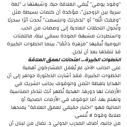
“وقود يومي” يُبقي العلاقة حية. وشبهتها بـ “لغة
سرية بين الزوجين”، مؤكدة أن كلمات بسيطة مثل
“وفقك الله” أو “تذكرتك وابتسمت” تُحدث أثرًا سحريًا
وتُحول اللحظات العادية إلى ومضات من الحب.
واستطردت مشبهة المودة بسقي نبتة، فاللفتات
اليومية تُبقيها “مزهرة دائمًا”، بينما الخطوات الكبيرة
قد تنقذها بعد أن تذبل.
الخطوات الكبيرة… امتحانات لعمق العلاقة
على الجانب الآخر، لم يُغفل المشاركون أهمية
الخطوات الكبيرة. فقد أشارت الدكتورة جواهر إلى أن
الهدايا باهظة الثمن والوقوف بجانب الشريك في
الأزمات لها دورها. الهدية تُظهر أنك تتذكر المناسبة
وتهتم بها، أما الوقوف في الأزمات الصحية أو
المالية فهو “اختبار حقيقي لعمق العلاقة” يمنحها
صلابة وقوة لا تُنسى.
من جانبه، أضاف المدرب الدولي د. نضال من لبنان أن