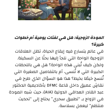
المودة الزوجية: هل هي لفتات يومية أم خطوات
كبيرة؟
في عالم يتسارع فيه إيقاع الحياة، تظل العلاقات
الزوجية الواحة التي نلجأ إليها بحثًا عن السكينة.
ولكن كيف تُبنى هذه الواحة؟ هل هي باللحظات
الكبيرة التي لا تُنسى، أم بالتفاصيل الصغيرة التي
تُنسج خيطًا بخيط؟ هذا هو السؤال الذي طرح في
نقاشٍ عميق داخل قاعة DFMC بأكاديمية الدكتور
عبد القادر العداقي الدولية (AIA)، حيث شبه المودة
في الزواج بـ “تطبيق سحري” يحتاج إلى “تحديث
منتظم” ليعمل بسلاسة.