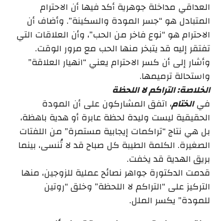
العداقي مداخلة جوهرية أكد فيها أن الاحترام
المتبادل هو “جسر المودة والسكينة”. وأضاف أن
الاحترام هو “نوع فاخر من الحب”، وأن العلاقات التي
تفتقر إليه قد يتبخر منها الحب مع مرور الوقت.
وأشار إلى أن كسر الاحترام يعني “انهيار العلاقة”
واستحالة ترميمها.
الخلاصة: التراكم لا اللحظة
في
الختام
، اتفق المشاركون على أن المودة
الحقيقية ليست وليدة لحظة عابرة أو هدية باهظة،
بل هي نتاج “تراكمات إيجابية مستمرة” من اللفتات
الصغيرة. الكلمة الطيبة كل صباح قد لا تُنسى، بينما
بريق الهدية قد يخفت.
قدمت الدكتورة جواهر نصائح عملية للزوجين، منها
التركيز على “التراكم لا اللحظة” وخلق “روتين
للمودة” يكسر الملل.