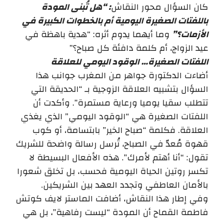
كان السؤال محور النقاش
: “هل تُبنى المودة
باللفتات الصغيرة اليومية أم بالخطوات الكبيرة في
الأزمات؟”
وما أيهما يدوم أثره: “هدية باهظة في
عيد الزواج، أم كلمة دافئة كل صباح؟”
اللفتات الصغيرة… الوقود اليومي للعلاقة
أضاءت الدكتورة جواهر من المغرب جوانب هذا
السؤال بتشبيه العلاقة الزوجية بـ “الحديقة التي
تتطلب سقيا يوميا ورعاية مستمرة”. وأكدت أن
اللفتات الصغيرة هي “الوقود اليومي” الذي يغذي
العلاقة. فكلمة “صباح الخير” بابتسامة، أو كوب
قهوة مُعدّ في الصباح، تُرسل رسالة واضحة للشريك
تقول: “أنا أهتم لأمرك”. هذه الأفعال البسيطة لا
تكسر روتين الحياة اليومية فحسب، بل تخلق شعورا
بالأمان العاطفي وتجدد العهد بين الشريكين.
وفي إطار هذا النقاش، أضافت الماستر لايف كوتش
فاطمة القماح أن المودة “ليست رفاهية”، بل هي