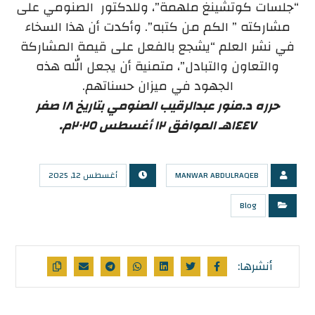
“جلسات كوتشينغ ملهمة”، وللدكتور الصنومي على
مشاركته ” الكم من كتبه”. وأكدت أن هذا السخاء
في نشر العلم “يشجع بالفعل على قيمة المشاركة
والتعاون والتبادل”، متمنية أن يجعل الله هذه
الجهود في ميزان حسناتهم.
حرره د.منور عبدالرقيب الصنومي بتاريخ ١٨ صفر
١٤٤٧هـ الموافق ١٢ أغسطس ٢٠٢٥م.
MANWAR ABDULRAQEB
أغسطس 12, 2025
Blog