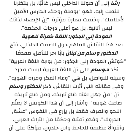
رشا
إلى أن صوتنا الداخلي ليس غائبًا، بل ينتظرنا
لننصت إليه، فهو “بوصلة روحك، الحارس الأمين
لأحلامك”. وختمت بعبارة مؤثرة: “إن الإصغاء لذاتك
ليس أنانية، بل هو أعلى درجات الحكمة”.
العودة إلى الجذور: اللغة كمرآة للهوية
بعد هذا النقاش الملهم حول الصمت الداخلي، فتح
الدكتور وسام من لبنان
بابًا آخر للتأمل، مقدمًا
“كوتش العودة إلى الجذور: من بوابة اللغة العربية”.
أكد
د.وسام
على أن اللغة العربية ليست مجرد
وسيلة للتواصل، بل هي “وعاء الفكر ومرآة الهوية”.
وفي مقالته التي أثرت النقاش، ذكر
الدكتور وسام
أن “من جهل لغته ضاع تاريخه، ومن ضاع تاريخه
ضاعت هويته”. وأشار إلى أن هذا الكوتش لا يعلّم
النحو والصرف فقط، بل يزرع في النفوس “عشق
الحروف”. وقدم أمثلة وحكمًا من التراث العربي،
وأقوالًا عظيمة للجاحظ وابن خلدون، مؤكدًا على أن