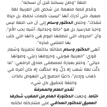
اللغة “وطن يسكننا قبل أن نسكنه”.
وقدم قصة ملهمة عن شخص ظن العربية لغة
صعبة، حتى أدرك أنها “ليست كلمات تحفظ، بل حياة
تنقذك”. وخلص
الدكتور وسام
إلى أن حب اللغة ليس
واجبا مدرسيا، بل هو “حالة وجدانية، أشبه بحب الأم”،
وأن “الحروف التي تنطقها اليوم هي ذاتها التي كتب
بها المتنبي فخره”.
أنهى
الدكتور وسام
مقالته بخاتمة تحفيزية وشعار
قوي: “العربية هويتي، وحروفها رايتي، وصوتها
حياتي”. وختم بعبارة لمصطفى صادق الرافعي: “ما
ذلّت لغة شعب إلا ذلّ، ولا انحطّت إلا كان أمره في
ذهاب وإدبار”، داعيًا الجميع إلى النهوض بالذات
واللغة لتحقيق كل شيء.
تقدير العلم والمعرفة
ختاما
، وجهت
الدكتورة الهام من المغرب شكرها
العميق للدكتور العداقي
على مشاركته لكتابه