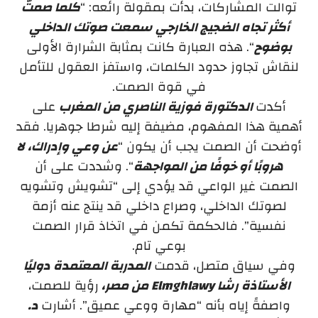
توالت المشاركات، بدأت بمقولة رائعه: “
كلما صمتّ
أكثر تجاه الضجيج الخارجي سمعت صوتك الداخلي
بوضوح
“. هذه العبارة كانت بمثابة الشرارة الأولى
لنقاش تجاوز حدود الكلمات، واستفز العقول للتأمل
في قوة الصمت.
أكدت
الدكتورة فوزية الناصري من المغرب
على
أهمية هذا المفهوم، مضيفة إليه شرطا جوهريا. فقد
أوضحت أن الصمت يجب أن يكون “
عن وعي وإدراك، لا
هروبًا أو خوفًا من المواجهة
“. وشددت على أن
الصمت غير الواعي قد يؤدي إلى “تشويش وتشويه
لصوتك الداخلي، وصراع داخلي قد ينتج عنه أزمة
نفسية”. فالحكمة تكمن في اتخاذ قرار الصمت
بوعي تام.
وفي سياق متصل، قدمت
المدربة المعتمدة دوليًا
الأستاذة رشا Elmghlawy من مصر،
رؤية للصمت،
واصفةً إياه بأنه “مهارة ووعي عميق”. أشارت
د.