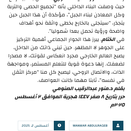
حيث وصفت البناء الداخلي بأنه “تجميع الحصى والتربة
وكل المعادن لبناء الجبل”، مؤكدة أن هذا الجبل حين
يتجذر، “سيتجلى بالخارج بخطى واثقة نحو أهداف
واضحة ورؤية تحمل بعدا شموليا”.
في
الختام
، يبرز هذا الحوار الجماعي أهمية التركيز
على الجوهر لا المظهر. حين تبني ذاتك من الداخل،
يصبح العالم الخارجي مجرد انعكاس لقوتك، لا مصدرا
لضعفك. إنها دعوة قوية للتعلم المستمر، ومواجهة
الذات، والاتصال الروحي، ليصبح كل منا “مركز الثقل
في نفسه”، ثابتا مهما كانت العواصف.
بقلم د.منور عبدالرقيب الصنومي
حرر بتاريخ ٨ صفر ١٤٤٧ هجرية الموافق ٢ أغسطس
٢٠٢٥م
MANWAR ABDULRAQEB
أغسطس 2, 2025