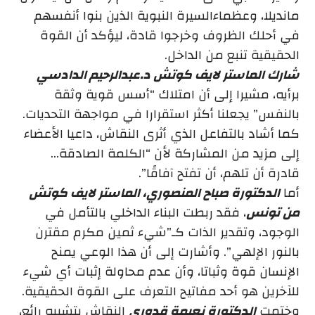
مانديلا، وعظماءالسيرة النبوية الذين بنوا أنفسهم
في أحلك الظروف وخرجوا قادة، ليؤكد أن القوة
الحقيقية تنبع من الداخل.
شارك الماستر لايف كوتش د.عبدالرحيم الدادسي
برأيه، مشيرا إلى أن امتلاك “أسس قوية وثقة
بالنفس” يجعلنا أكثر استقرارا في مواجهة التحديات.
كما أشاد بالتفاعل الذي أثرى النقاش، داعيا الأعضاء
إلى مزيد من المشاركة لأن “الكلمة الصادقة…
قادرة أن تلهم، أن تفتح آفاقًا”.
أما
الدكتورة صباح المنصوري، الماستر لايف كوتش
من تونس
، فقد ربطت البناء الداخلي بالتأمل في
الوجود، وتقدير الذات كـ”شيء ثمين مكرم مقترن
بالنور الإلهي”. وأشارت إلى أن هذا الوعي يمنح
الإنسان قوة وثباتا، وأن عدم محاولة إثبات أي شيء
للآخرين هو أحد مفاتيح التعرف على القوة الحقيقية.
وختمت
الدكتورة نعيمة قدوري
النقاش بتشبيه رائع،