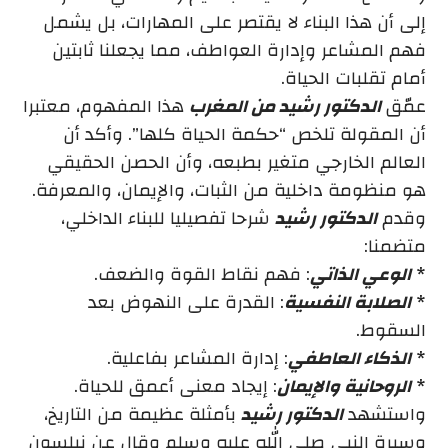
إلى أن هذا البناء لا يقتصر على المهارات، بل يشمل
فهم المشاعر وإدارة العواطف، مما يجعلنا ثابتين
أمام تقلبات الحياة.
عمّق
الدكتور رشيد من المغرب
هذا المفهوم، معتبرا
أن المقولة تلخص “حكمة الحياة كلها”. وأكد أن
العالم الخارجي متغير بطبعه، وأن الحصن الحقيقي
هو منظومة داخلية من الثبات، والإيمان، والمعرفة.
وقدم
الدكتور رشيد
شرحا تفصيليا للبناء الداخلي،
متضمنا:
*
الوعي الذاتي
: فهم نقاط القوة والضعف.
*
الصلابة النفسية
: القدرة على النهوض بعد
السقوط.
*
الذكاء العاطفي
: إدارة المشاعر بفاعلية.
*
الروحانية والإيمان
: إيجاد معنى أعمق للحياة.
واستشهد
الدكتور رشيد
بأمثلة عظيمة من التاريخ،
وسيرة النبي صلى الله عليه وسلم وقال عن نيلسون