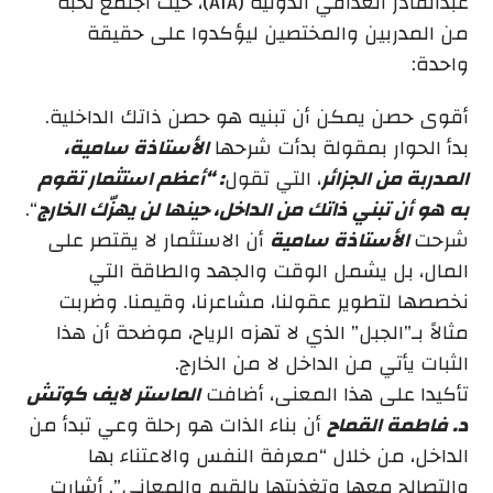
عبدالقادر العداقي الدولية (AIA)، حيث اجتمع نخبة
من المدربين والمختصين ليؤكدوا على حقيقة
واحدة:
أقوى حصن يمكن أن تبنيه هو حصن ذاتك الداخلية.
بدأ الحوار بمقولة بدأت شرحها
الأستاذة سامية،
المدربة من الجزائر
، التي تقول
: “أعظم استثمار تقوم
به هو أن تبني ذاتك من الداخل، حينها لن يهزّك الخارج
“.
شرحت
الأستاذة سامية
أن الاستثمار لا يقتصر على
المال، بل يشمل الوقت والجهد والطاقة التي
نخصصها لتطوير عقولنا، مشاعرنا، وقيمنا. وضربت
مثالاً بـ”الجبل” الذي لا تهزه الرياح، موضحة أن هذا
الثبات يأتي من الداخل لا من الخارج.
تأكيدا على هذا المعنى، أضافت
الماستر لايف كوتش
د. فاطمة القماح
أن بناء الذات هو رحلة وعي تبدأ من
الداخل، من خلال “معرفة النفس والاعتناء بها
والتصالح معها وتغذيتها بالقيم والمعاني”. أشارت