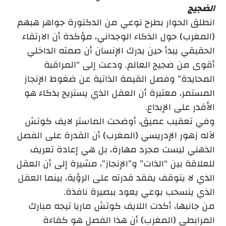
الضجيج
انطلق الحوار بطرح نوعي من الدكتورة جواهر هبهم
(المغرب) حول الذكاء الوجداني، مؤكدة أن الارتقاء
الحقيقي يبدأ حين يدرك الإنسان أن صمته الداخلي
أقوى من ضجيج العالم. ودعت إلى “المراقبة
المحايدة” وفصل القيمة الذاتية عن ضغوط الإنجاز
المستمر، معتبرة أن العقل الذي يستريح بذكاء هو
الأقدر على الإبداع.
وفي تعقيب عميق، أوضحت الماستر لايف كوتش
لآله زهور الإدريسي (المغرب) أن القدرة على الفصل
الذهني ليست مجرد مهارة، بل هي إعادة تعريف
للعلاقة بين “الذات” و”الإنجاز”، مشيرة إلى أن العقل
الذي لا يتوقف يفقد قدرته على الرؤية، بينما العقل
الذي ينسحب بوعي يعود ببصيرة نافذة.
من جانبها، أكدت اللايف كوتش ماريا تيجه مبارك
المرابطي (المغرب) أن هذا الفصل هو كفاءة