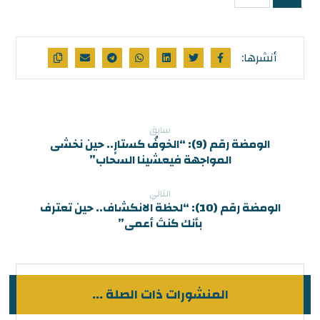
سابق
الومضة رقم (9): “الخوفُ كستارٍ.. حين نخشى
المواجهة فيعشينا السحاب”
التالي
الومضة رقم (10): “لحظة الانكشاف.. حين تعترف
بأنك كنتَ أعمى”
المنشورات ذات الصلة ...