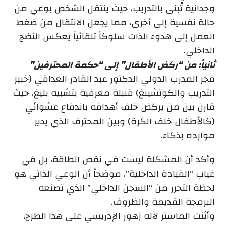
وجدانية تُبنى بالتدريب، حيث ينتقل الشخص بوعي من
حالة نفسية إلى أخرى، مما يجعل الانتقال من ضغط
العمل إلى هدوء الذات سلوكاً تلقائياً يعكس النضج
الداخلي.
ثانياً: من “ركض الأطفال” إلى “حكمة المحترفين”
فجر المدرب الدولي الدكتور عبد القادر العداقي (خبير
التدريب والكوتشينغ) قنبلة معرفية بتشبيه بليغ، حيث
قارن بين من يركض خلف أهدافه باندفاع عشوائي
(كالأطفال خلف الكرة) وبين المحترف الذي يدير
موارده بذكاء.
وأكد أن المشكلة ليست في نقص الطاقة، بل في
غياب “القيادة الداخلية”، موضحاً أن الوعي الذاتي هو
لحظة التحرر من “السجن الداخلي” الذي تصنعه
البرمجة القديمة والظروف.
وأثنت الماستر لآله زهور الإدريسي على هذا الطرح،