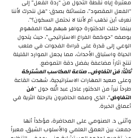
معتبرة إياه نقطة التحول من “ردة الفعل” إلى
“الفعل المقصود”، متسائلة بصدق: “هل نتحرك لأننا
نعرف أين نذهب أم لأننا لا نحتمل السكون؟”.
بينما حللت الدكتورة جواهر هبهم هذا المفهوم
بوصفه “حوكمة الفراغ الاستراتيجي”، حيث يتحول
الوعي إلى قدرة على قراءة الفجوات في ملعب
الحياة واستباق الأحداث، مما يجعل الموارد القليلة
تنتج آثاراً مضاعفة بفضل دقة التموضع.
ثالثاً: فن التفاوض.. صناعة المكاسب المشتركة
وعلى صعيد المهارات الاستراتيجية، شهدت القاعة
طرحاً نيراً من الدكتور عادل عبد الله حول “
فن
التفاوض
“، الذي وصفه الحاضرون بالرحلة الثرية في
أعماق الخبرة.
وأثنى د. الصنومي على المحاضرة، مؤكداً أنها
جمعت بين العمق العلمي والأسلوب الشيق، معبراً