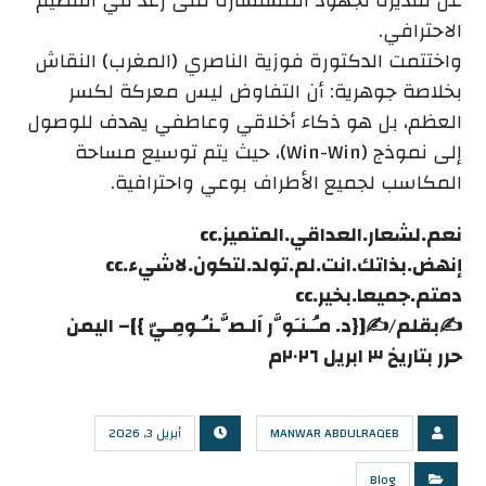
عن تقديره لجهود المستشارة منى رعد في التنظيم
الاحترافي.
واختتمت الدكتورة فوزية الناصري (المغرب) النقاش
بخلاصة جوهرية: أن التفاوض ليس معركة لكسر
العظم، بل هو ذكاء أخلاقي وعاطفي يهدف للوصول
إلى نموذج (Win-Win)، حيث يتم توسيع مساحة
المكاسب لجميع الأطراف بوعي واحترافية.
نعم.لشعار.العداقي.المتميز.cc
إنهض.بذاتك.انت.لم.تولد.لتكون.لاشيء.cc
دمتم.جميعا.بخير.cc
✍بقلم/✍️[{د. مـُـنـَوَّر اَلـصَّـنـُـومِـيّ }]– اليمن
حرر بتاريخ ٣ ابريل ٢٠٢٦م
MANWAR ABDULRAQEB
أبريل 3, 2026
Blog