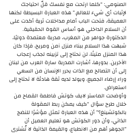
الصنومي: “كلما ارتحت مع نفسك قلّ احتياجك
لإثبات أي شيء للعالم.” هذه العبارة البسيطة لكنها
العميقة، فتحت الباب أمام مداخلات ثرية أكدت على
أن السلام الداخلي هو أساس القوة الحقيقية.
الدكتورة جواهر من المغرب، مدربة معتمدة دوليًا،
شبهت هذا السلام ببناء منزل آمن ومريح، فإذا كان
هذا المنزل متينًا، لن نحتاج إلى تزيينه لجذب إعجاب
الآخرين. بدورها، أشارت المدربة سارة العرب من لبنان
إلى أن التصالح مع الذات يحرر الإنسان من السعي
وراء إرضاء الجميع، ويولد لديه ثقة هادئة لا تحتاج إلى
استعراض.
وأوضحت الماستر لايف كوتش فاطمة القماح من
خلال طرح سؤال “كيف يمكن ربط المقولة
بالكوتشينغ؟” أن هذه العبارة تمثل مؤشرًا للنضج
الذاتي، وأن دور الكوتش هو تعليم العميل أن
“الجوهر أهم من الانطباع، والقيمة الذاتية لا تُشترى