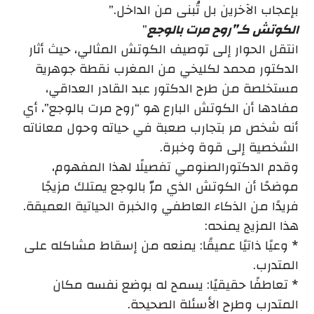
بإعجاب الآخرين بل تُبنى من الداخل.”
الكوتش كـ”روح مرت بالوجع
”
انتقل الحوار إلى توصيف الكوتش المثالي، حيث أثار
الدكتور محمد لكليخي من المغرب نقطة جوهرية
مستخلصة من طرح الدكتور عبد القادر العداقي،
مفادها أن الكوتش البارع هو “روح مرت بالوجع”، أي
أنه شخص مر بتجارب صعبة في حياته وحول معاناته
الشخصية إلى قوة وخبرة.
وقدم الدكتورالصنومي تفصيلًا لهذا المفهوم،
موضحًا أن الكوتش الذي مرّ بالوجع يمتلك مزيجًا
فريدًا من الذكاء العاطفي والخبرة الحياتية العميقة.
هذا المزيج يمنحه:
* وعيًا ذاتيًا عميقًا: يمنعه من إسقاط مشاكله على
المتدرب.
* تعاطفًا حقيقيًا: يسمح له بوضع نفسه مكان
المتدرب وطرح الأسئلة الصحيحة.