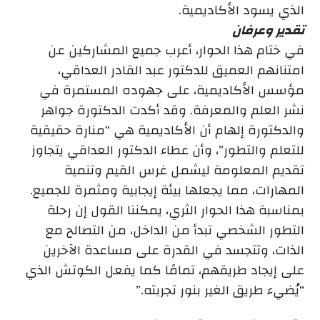
الذي يسود الأكاديمية.
تقدير وعرفان
في ختام هذا الحوار، أعرب جميع المشاركين عن
امتنانهم العميق للدكتور عبد القادر العداقي،
مؤسس الأكاديمية، على جهوده المستمرة في
نشر العلم والمعرفة. وقد أكدت الدكتورة جواهر
والدكتورة إلهام أن الأكاديمية هي “منارة حقيقية
للتعلم والتطور”، وأن عطاء الدكتور العداقي يتجاوز
تقديم المعلومة ليشمل غرس القيم وتنمية
المهارات، مما يجعلها بيئة إيجابية ومثمرة للجميع.
بمناسبة هذا الحوار الثري، يمكننا القول إن رحلة
التطور الشخصي تبدأ من الداخل، من التصالح مع
الذات، وتتجسد في القدرة على مساعدة الآخرين
على إيجاد طريقهم، تمامًا كما يفعل الكوتش الذي
“يُضيء طريق الغير بنور تجربته.”