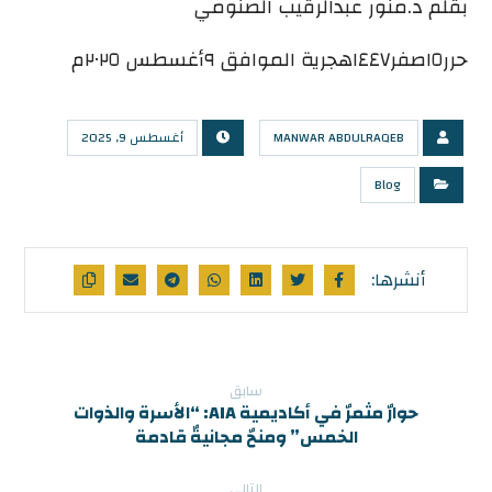
بقلم د.منور عبدالرقيب الصنومي
حرر١٥صفر١٤٤٧هجرية الموافق ٩أغسطس ٢٠٢٥م
MANWAR ABDULRAQEB
أغسطس 9, 2025
Blog
سابق
حوارٌ مثمرٌ في أكاديمية AIA: “الأسرة والذوات
الخمس” ومنحٌ مجانيةٌ قادمة
التالي