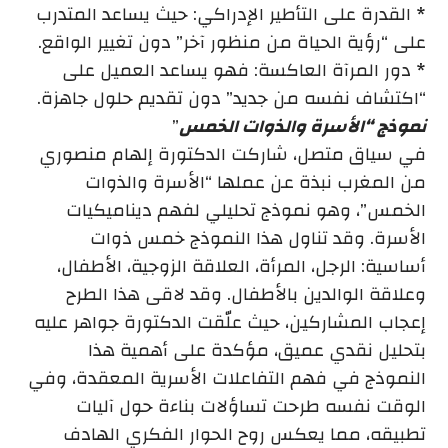
* القدرة على التأطير الإدراكي: حيث يساعد المتدرب
على “رؤية الحياة من منظور آخر” دون تغيير الواقع.
* دور المرآة العاكسة: فهو يساعد العميل على
“اكتشاف نفسه من جديد” دون تقديم حلول جاهزة.
نموذج “الأسرة والذوات الخمس
”
في سياق متصل، شاركت الدكتورة إلهام منصوري
من المغرب نبذة عن عملها “الأسرة والذوات
الخمس”، وهو نموذج تحليلي لفهم ديناميكيات
الأسرة. وقد تناول هذا النموذج خمس ذوات
أساسية: الرجل، المرأة، العلاقة الزوجية، الأطفال،
وعلاقة الوالدين بالأطفال. وقد لاقى هذا الطرح
إعجاب المشاركين، حيث علّقت الدكتورة جواهر عليه
بتحليل نقدي عميق، مؤكدة على أهمية هذا
النموذج في فهم التفاعلات الأسرية المعقدة، وفي
الوقت نفسه طرحت تساؤلات بناءة حول آليات
تطبيقه، مما يعكس روح الحوار الفكري الهادف