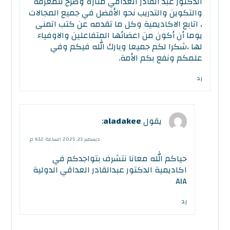
الدكتور عبد القادر العداقي منارة وصرح للمعرفة
والتكوين والتدريب نحو الأفضل في جميع المجالات
، اتابع الاكاديمية وكل ما تقدمه عن كتب اتمنى
يوما أن أكون من اعضائها المتفاعلين والاوفياء
لها ،شكرا لكم جميعا وبارك الله فيكم وفي
علمكم ونفع بكم الأمة.
رد
يقول
aladakee
:
ديسمبر 21, 2025 الساعة 6:12 م
حياكم الله معانا نتشرف بتواجدكم في
اكاديمية الدكتور عبدالقادر العداقي الدولية
AIA
رد