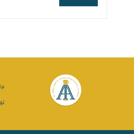
برا
تو