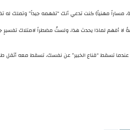
قة، مساراً مهنياً) كنت تدعي أنك “تفهمه جيداً” وتملك له تفسير
 لا أفهم لماذا يحدث هذا، ولستُ مضطراً لامتلاك تفسيرٍ جا
. عندما تسقط “قناع الخبير” عن نفسك، تسقط معه أثقل طب