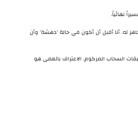
اً نهائياً.
هز له. أنا أقبل أن أكون في حالة ‘دهشة’ وأن
قات السحاب المركوم. الاعتراف بالعمى هو