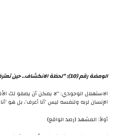
الومضة رقم (10): “لحظة الانكشاف.. حين تعترف بأنك كنتَ أعمى”
الاستهلال الوجودي: “لا يمكن أن يصفو لك الأ
الإنسان لربه ولنفسه ليس ‘أنا أعرف’، بل هو ‘أ
أولاً: المشهد (رصد الواقع)