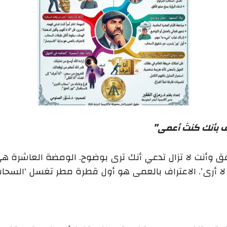
فق وأنت لا تزال تدعي أنك ترى بوضوح. الومضة العاشرة هي
نا لا أرى’. الاعتراف بالعمى هو أول قطرة مطر تغسل ‘السح