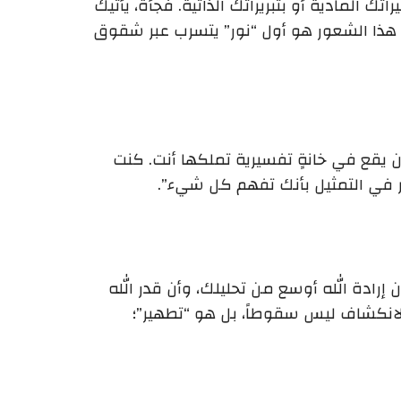
لمادية أو بتبريراتك الذاتية. فجأة، يأتيك
ة. هذا الشعور هو أول “نور” يتسرب عبر شقوق
ن يقع في خانةٍ تفسيرية تملكها أنت. كنت
مر في التمثيل بأنك تفهم كل شيء”.
رادة الله أوسع من تحليلك، وأن قدر الله
لانكشاف ليس سقوطاً، بل هو “تطهير”؛